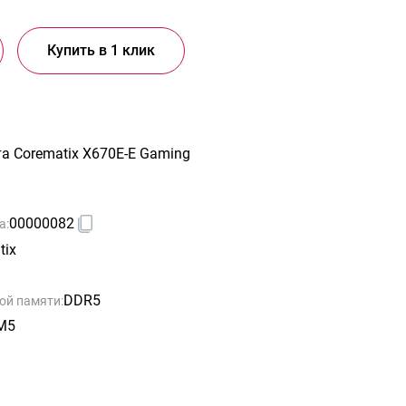
Купить в 1 клик
а Corematix X670E-E Gaming
00000082
а:
tix
DDR5
ой памяти:
M5