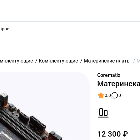
акты
омплектующие
/
Комплектующие
/
Материнские платы
/
М
Corematix
Материнска
0.0
0
12 300 ₽