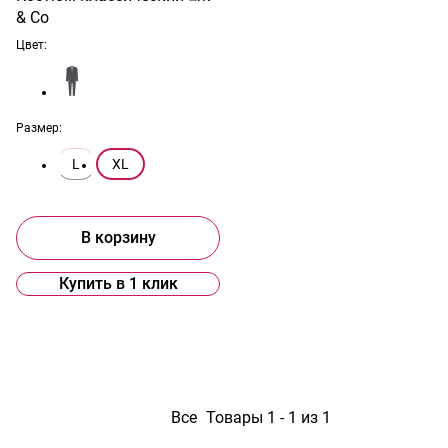
& Co
Цвет:
Размер:
L
XL
В корзину
Купить в 1 клик
1
Все
Товары 1 - 1 из 1