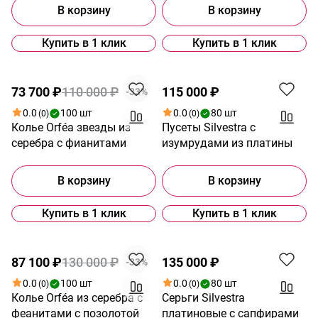
В корзину
В корзину
Купить в 1 клик
Купить в 1 клик
Акция
73 700 ₽
110 000 ₽
115 000 ₽
-33%
0.0
100 шт
0.0
80 шт
(0)
(0)
Колье Orféa звезды из
Пусеты Silvestra с
серебра с фианитами
изумрудами из платины
В корзину
В корзину
Купить в 1 клик
Купить в 1 клик
Акция
87 100 ₽
130 000 ₽
135 000 ₽
-33%
0.0
100 шт
0.0
80 шт
(0)
(0)
Колье Orféa из серебра с
Серьги Silvestra
феанитами с позолотой
платиновые с сапфирами