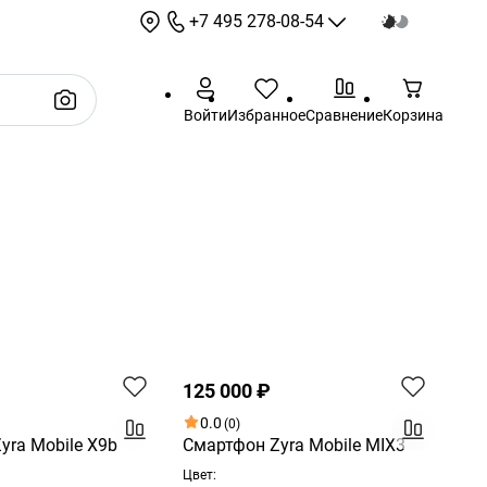
+7 495 278-08-54
+7 495 278-08-54
Войти
Избранное
Сравнение
Корзина
sale@sotbit.ru
Режим работы: 9:00 - 18:00
Выходные: суббота,
воскресенье
г. Москва, ул.
Профсоюзная, д.61А
Хит
125 000 ₽
0.0
(0)
yra Mobile X9b
Смартфон Zyra Mobile MIX3
Цвет: