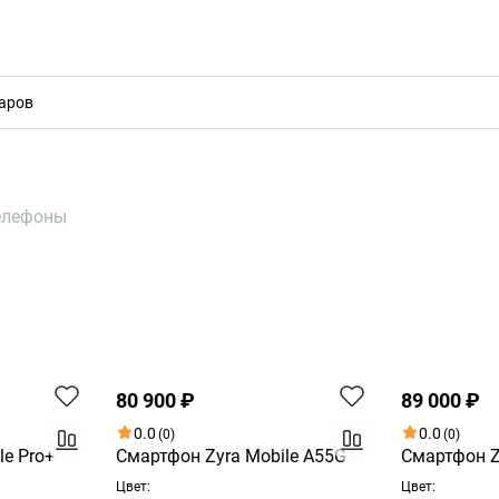
акты
елефоны
Хит
Хит
80 900 ₽
89 000 ₽
0.0
0.0
(0)
(0)
le Pro+
Смартфон Zyra Mobile A55G
Смартфон Z
Цвет:
Цвет: