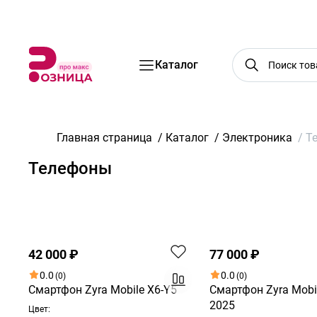
Бренды
Акции
Услуги
Блог
О нас
Доставка
Оплата
Конт
Каталог
Главная страница
/
Каталог
/
Электроника
/
Т
Телефоны
По возрастанию цены
Хит
Хит
42 000 ₽
77 000 ₽
0.0
0.0
(0)
(0)
Смартфон Zyra Mobile X6-Y5
Смартфон Zyra Mobi
2025
Цвет: