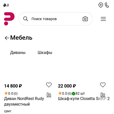
Мебель
Диваны
Шкафы
По возрастанию цены
Новинка
Распродажа
14 800 ₽
22 000 ₽
0.0
0.0
82 шт
(0)
(0)
Диван NordRest Rudy
Шкаф-купе Closetta SHKP 2
двухместный
Цвет: