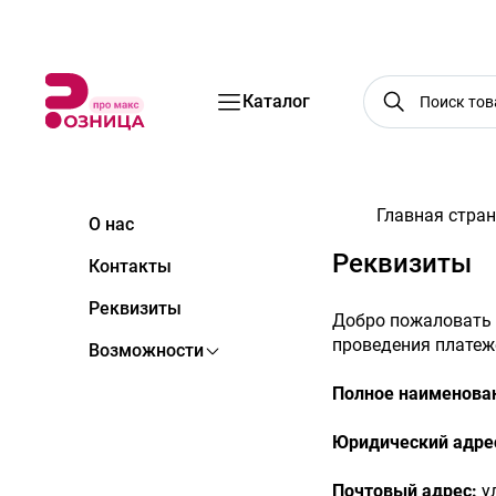
Бренды
Акции
Услуги
Блог
О нас
Доставка
Оплата
Конт
Каталог
Главная стра
О нас
Реквизиты
Контакты
Реквизиты
Добро пожаловать 
проведения платеж
Возможности
Оформление
Полное наименова
Кнопки
Юридический адре
Иконки
Почтовый адрес:
у