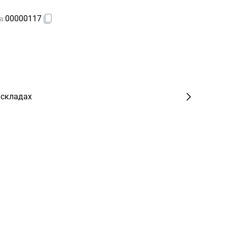
00000117
а:
 складах