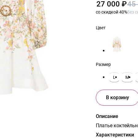
27 000 ₽
45
cо скидкой 40%
без 
Цвет
Размер
L
M
В корзину
Описание
Платье коктейльно
Характеристики