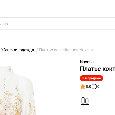
акты
/
Женская одежда
/
Платье коктейльное Nuvella
Nuvella
Платье кокт
Распродажа
0.0
0