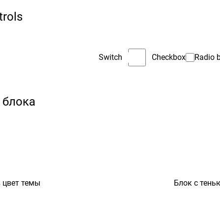
trols
Switch
Checkbox
Radio 
 блока
 цвет темы
Блок с тень