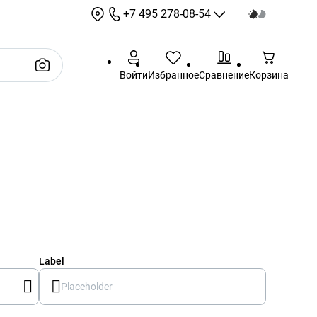
+7 495 278-08-54
+7 495 278-08-54
Войти
Избранное
Сравнение
Корзина
sale@sotbit.ru
Режим работы: 9:00 - 18:00
Выходные: суббота,
воскресенье
г. Москва, ул.
Профсоюзная, д.61А
Label