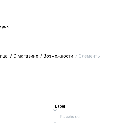
акты
ница
/
О магазине
/
Возможности
/
Элементы
Label